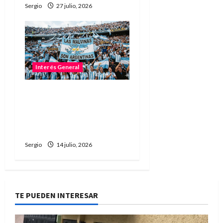
Sergio
27 julio, 2026
Interés General
No permitirán ingresar al
estadio con banderas o
camisetas sobre Malvinas
en la semifinal
Sergio
14 julio, 2026
TE PUEDEN INTERESAR