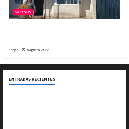
SUCESOS
Una familia de barrio Martín Fierro sufrió la
voladura total del techo de su vivienda tras el
fuerte viento
Sergio
6 agosto, 2026
ENTRADAS RECIENTES
Media sanción para una reforma que propone
desalojos más rápidos y nuevas reglas para
inquilinos
Avellaneda invita a descubrir su stand con
emprendedores, innovación y propuestas familiares