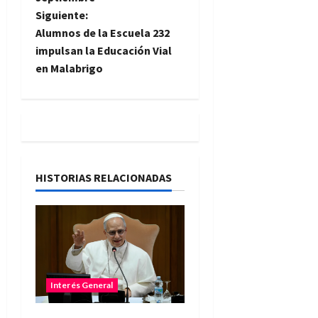
v
Siguiente:
e
Alumnos de la Escuela 232
impulsan la Educación Vial
g
en Malabrigo
a
c
i
HISTORIAS RELACIONADAS
ó
n
d
e
Interés General
e