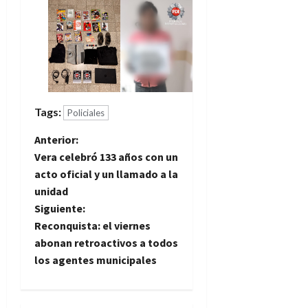
Tags:
Policiales
N
Anterior:
Vera celebró 133 años con un
a
acto oficial y un llamado a la
unidad
v
Siguiente:
e
Reconquista: el viernes
abonan retroactivos a todos
g
los agentes municipales
a