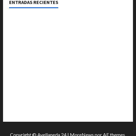
ENTRADAS RECIENTES
El Club La Vertiente prepara su última raviolada del
año con una gran noche de sabores y música
Héctor Cusit: La realidad es insoslayable “Estamos
muy lejos de este Gobierno”
San Cayetano: el Padre Walter Veníca pidió unidad,
trabajo y creatividad frente a las dificultades
El Senado aprobó la ley de inviolabilidad de la
propiedad privada y pasa a Diputados
Media sanción para una reforma que propone
desalojos más rápidos y nuevas reglas para
inquilinos
Copyright © Avellaneda 24
|
MoreNews
por AF themes.