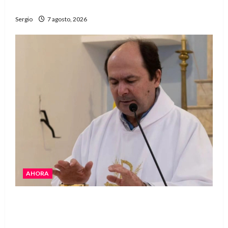
“Estamos muy lejos de este Gobierno”
Sergio
7 agosto, 2026
AHORA
San Cayetano: el Padre Walter Veníca pidió
unidad, trabajo y creatividad frente a las
dificultades