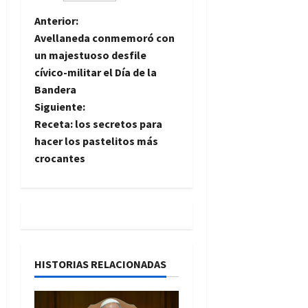
N
Anterior:
Avellaneda conmemoró con
a
un majestuoso desfile
cívico-militar el Día de la
v
Bandera
e
Siguiente:
Receta: los secretos para
g
hacer los pastelitos más
crocantes
a
c
i
ó
HISTORIAS RELACIONADAS
n