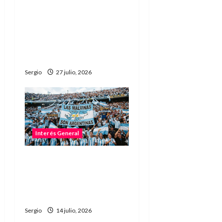
Agosto tendrá su único
fin de semana largo por
el feriado del Paso a la
Inmortalidad de San
Martín
Sergio
27 julio, 2026
Interés General
No permitirán ingresar al
estadio con banderas o
camisetas sobre Malvinas
en la semifinal
Sergio
14 julio, 2026