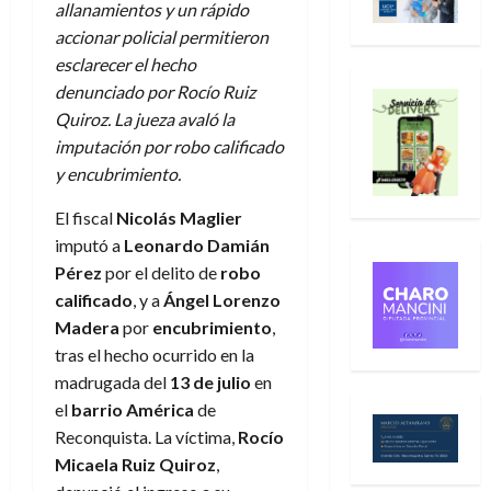
allanamientos y un rápido
accionar policial permitieron
esclarecer el hecho
denunciado por Rocío Ruiz
Quiroz. La jueza avaló la
imputación por robo calificado
y encubrimiento.
El fiscal
Nicolás Maglier
imputó a
Leonardo Damián
Pérez
por el delito de
robo
calificado
, y a
Ángel Lorenzo
Madera
por
encubrimiento
,
tras el hecho ocurrido en la
madrugada del
13 de julio
en
el
barrio América
de
Reconquista. La víctima,
Rocío
Micaela Ruiz Quiroz
,