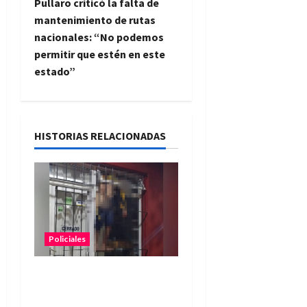
Pullaro criticó la falta de
g
mantenimiento de rutas
nacionales: “No podemos
a
permitir que estén en este
estado”
c
i
ó
HISTORIAS RELACIONADAS
n
d
e
Policiales
e
n
Intentó ingresar a un
supermercado, quedó