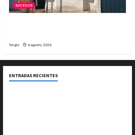
SUCESOS
Una familia de barrio Martín Fierro sufrió la
voladura total del techo de su vivienda tras el
fuerte viento
Sergio
6 agosto, 2026
ENTRADAS RECIENTES
Media sanción para una reforma que propone
desalojos más rápidos y nuevas reglas para
inquilinos
Avellaneda invita a descubrir su stand con
emprendedores, innovación y propuestas familiares