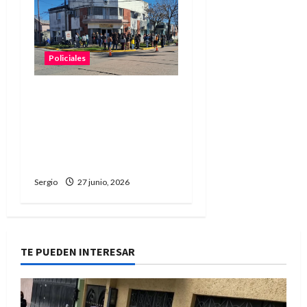
Policiales
Malabrigo: vecinos
realizaron una marcha
pacífica por la búsqueda
de Rubén “Robertito”
Solís
Sergio
27 junio, 2026
TE PUEDEN INTERESAR