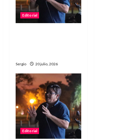
Editorial
Editorial | La Selección, la
amistad y una enseñanza
que va más allá del
resultado
Sergio
20 julio, 2026
Editorial