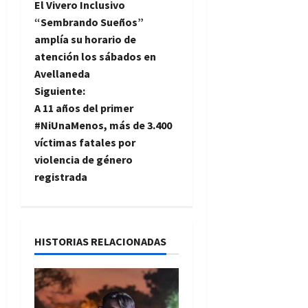
El Vivero Inclusivo
a
“Sembrando Sueños”
amplía su horario de
v
atención los sábados en
e
Avellaneda
Siguiente:
g
A 11 años del primer
#NiUnaMenos, más de 3.400
a
víctimas fatales por
violencia de género
c
registrada
i
ó
HISTORIAS RELACIONADAS
n
d