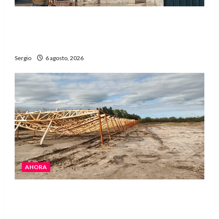
Una familia de barrio Martín Fierro sufrió la
voladura total del techo de su vivienda tras el
fuerte viento
Sergio
6 agosto, 2026
AHORA
El temporal causó daños en un galpón de
grandes dimensiones en la zona rural de
Avellaneda