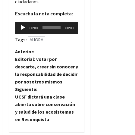
ciudadanos.
Escucha la nota completa:
Reproductor
00:00
00:00
de
Tags:
audio
AHORA
N
Anterior:
Editorial: votar por
a
descarte, creer sin conocer y
la responsabilidad de decidir
v
por nosotros mismos
e
Siguiente:
UCSF dictará una clase
g
abierta sobre conservación
y salud de los ecosistemas
a
en Reconquista
c