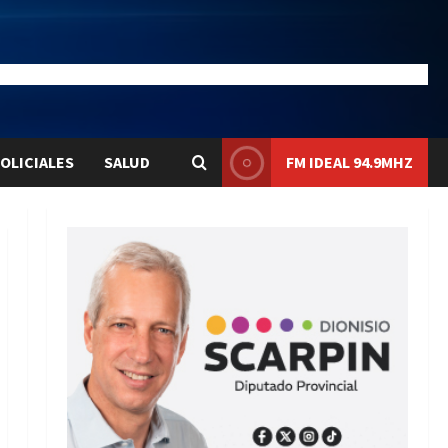
23
Liqui:
$1576.1
OLICIALES
SALUD
FM IDEAL 94.9MHZ