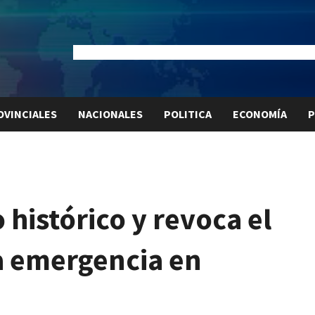
Dólar Oficial:
$1520
Dólar Blue:
$1540
Dólar MEP:
$15
OVINCIALES
NACIONALES
POLITICA
ECONOMÍA
P
histórico y revoca el
la emergencia en