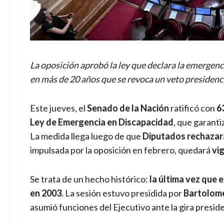
La oposición aprobó la ley que declara la emergenc
en más de 20 años que se revoca un veto presidenci
Este jueves, el
Senado de la Nación
ratificó con
6
Ley de Emergencia en Discapacidad
, que garanti
La medida llega luego de que
Diputados rechazara
impulsada por la oposición en febrero, quedará
vi
Se trata de un hecho histórico:
la última vez que 
en 2003
. La sesión estuvo presidida por
Bartolom
asumió funciones del Ejecutivo ante la gira preside