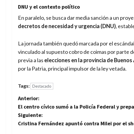
DNU y el contexto político
En paralelo, se busca dar media sanción a un proy
decretos de necesidad y urgencia (DNU)
, establ
La jornada también quedó marcada por el escándal
vinculado al supuesto cobro de coimas por parte d
previa a las
elecciones en la provincia de Buenos 
por la Patria, principal impulsor de la ley vetada.
Tags:
Destacado
N
Anterior:
El centro cívico sumó a la Policía Federal y pre
a
Siguiente:
v
Cristina Fernández apuntó contra Milei por el 