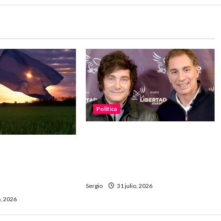
Politica
El Gobierno profundizó la
disputa interna: Santilli apuntó
o el agua, la tierra
contra Villarruel tras sus dichos
: fuerte reclamo
sobre Milei
orma de la Ley de
Sergio
31 julio, 2026
, 2026