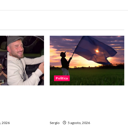
Politica
es contra el
“Está en juego el agua, la tierra
ani por conducir
y la energía”: fuerte reclamo
maba mate y usaba
contra la reforma de la Ley de
Tierras
, 2026
Sergio
5 agosto, 2026