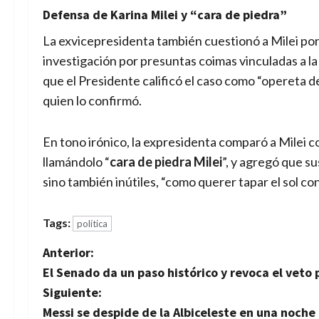
Defensa de Karina Milei y “cara de piedra”
La exvicepresidenta también cuestionó a Milei po
investigación por presuntas coimas vinculadas a l
que el Presidente calificó el caso como “opereta d
quien lo confirmó.
En tono irónico, la expresidenta comparó a Milei
llamándolo “
cara de piedra Milei
”, y agregó que su
sino también inútiles, “como querer tapar el sol con
Tags:
política
N
Anterior:
El Senado da un paso histórico y revoca el veto
a
Siguiente:
v
Messi se despide de la Albiceleste en una noche