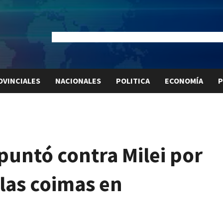
Dólar Oficial:
$1520
Dólar Blue:
$1525
Dólar MEP:
$15
OVINCIALES
NACIONALES
POLITICA
ECONOMÍA
P
puntó contra Milei por
las coimas en