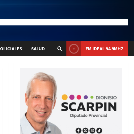
28.1
Liqui:
$1580.7
OLICIALES
SALUD
FM IDEAL 94.9MHZ