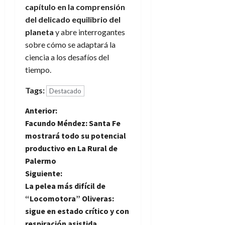
capítulo en la comprensión
del delicado equilibrio del
planeta
y abre interrogantes
sobre cómo se adaptará la
ciencia a los desafíos del
tiempo.
Tags:
Destacado
N
Anterior:
Facundo Méndez: Santa Fe
a
mostrará todo su potencial
productivo en La Rural de
v
Palermo
e
Siguiente:
La pelea más difícil de
g
“Locomotora” Oliveras:
sigue en estado crítico y con
a
respiración asistida