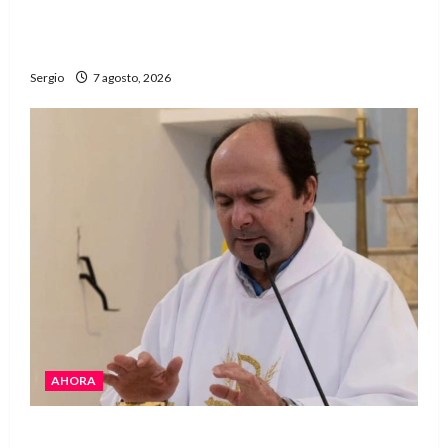
Héctor Cusit: La realidad es insoslayable
“Estamos muy lejos de este Gobierno”
Sergio
7 agosto, 2026
AHORA
San Cayetano: el Padre Walter Veníca pidió