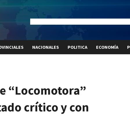
Dólar Oficial:
$1520
Dólar Blue:
$1525
Dólar MEP:
$15
OVINCIALES
NACIONALES
POLITICA
ECONOMÍA
P
 de “Locomotora”
tado crítico y con