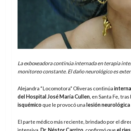
La exboxeadora continúa internada en terapia inten
monitoreo constante. El daño neurológico es exte
Alejandra “Locomotora” Oliveras continúa
interna
del Hospital José María Cullen
, en Santa Fe, tra
isquémico
que le provocó una
lesión neurológica
El parte médico más reciente, brindado por el direc
intensiva,
Dr. Néstor Carrizo
, confirmó que
el rie