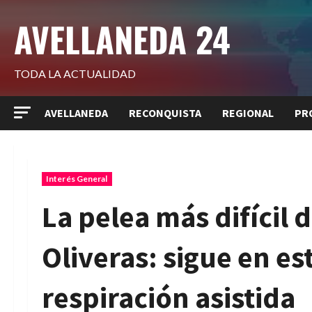
Saltar
AVELLANEDA 24
al
contenido
TODA LA ACTUALIDAD
AVELLANEDA
RECONQUISTA
REGIONAL
PR
Interés General
La pelea más difícil
Oliveras: sigue en es
respiración asistida