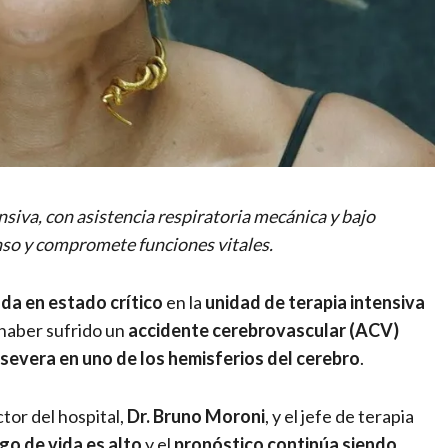
siva, con asistencia respiratoria mecánica y bajo
nso y compromete funciones vitales.
da en estado crítico
en la
unidad de terapia intensiva
s haber sufrido un
accidente cerebrovascular (ACV)
 severa en uno de los hemisferios del cerebro
.
tor del hospital,
Dr. Bruno Moroni
, y el jefe de terapia
sgo de vida es alto
y el
pronóstico continúa siendo