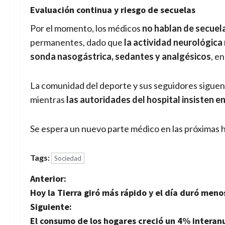
Evaluación continua y riesgo de secuelas
Por el momento, los médicos
no hablan de secuel
permanentes, dado que
la actividad neurológica
sonda nasogástrica, sedantes y analgésicos
, e
La comunidad del deporte y sus seguidores siguen 
mientras
las autoridades del hospital insisten e
Se espera un nuevo parte médico en las próximas 
Tags:
Sociedad
N
Anterior:
Hoy la Tierra giró más rápido y el día duró men
a
Siguiente:
v
El consumo de los hogares creció un 4% interanu