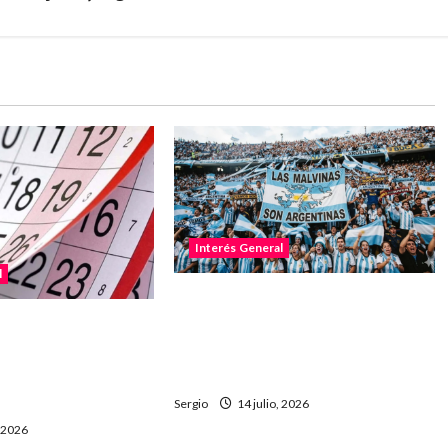
Interés General
l
No permitirán ingresar al
estadio con banderas o
 su único fin de
camisetas sobre Malvinas en la
por el feriado del
semifinal
mortalidad de San
Sergio
14 julio, 2026
, 2026