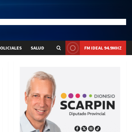
24.5
Liqui:
$1577.6
OLICIALES
SALUD
FM IDEAL 94.9MHZ