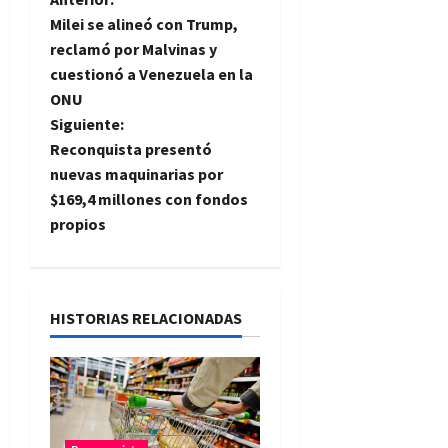
N
Milei se alineó con Trump,
a
reclamó por Malvinas y
cuestionó a Venezuela en la
v
ONU
e
Siguiente:
Reconquista presentó
g
nuevas maquinarias por
$169,4 millones con fondos
a
propios
c
i
HISTORIAS RELACIONADAS
ó
n
d