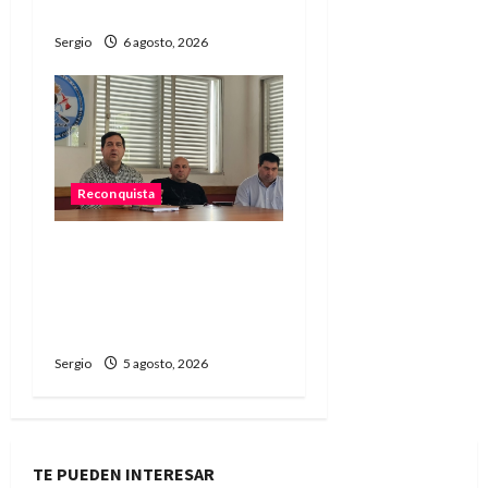
Niño
Sergio
6 agosto, 2026
Reconquista
El Municipio promueve un
taller participativo para
construir una ciudad más
preparada ante El Niño
Sergio
5 agosto, 2026
TE PUEDEN INTERESAR