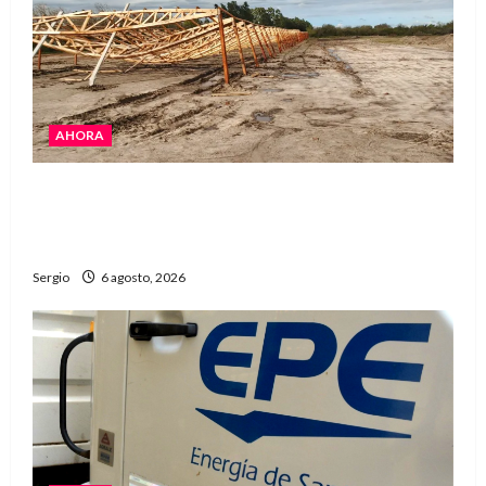
AHORA
El temporal causó daños en un galpón de
grandes dimensiones en la zona rural de
Avellaneda
Sergio
6 agosto, 2026