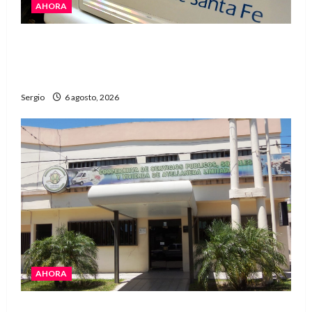
AHORA
El temporal dejó cortes de energía y la EPE
avanza con la reposición del servicio en
Reconquista y la zona
Sergio
6 agosto, 2026
AHORA
La Cooperativa de Avellaneda trabaja para