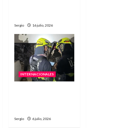
mundo: FIFA podría
sancionar a Argentina por
la bandera de Malvinas
Sergio
16 julio, 2026
INTERNACIONALES
Rescatistas santafesinos
comenzaron operaciones
en zonas colapsadas tras
los terremotos
Sergio
6 julio, 2026