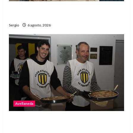
El fuerte temporal de viento dejó daños en la
región con árboles caídos y voladuras de techos
Sergio
6 agosto, 2026
Avellaneda
La Vertiente invita a disfrutar de la última
raviolada del año con una noche de