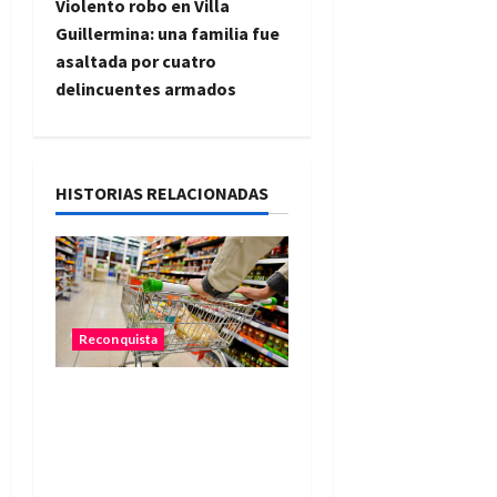
Violento robo en Villa
g
Guillermina: una familia fue
asaltada por cuatro
a
delincuentes armados
c
i
HISTORIAS RELACIONADAS
ó
n
d
Reconquista
e
Una familia necesitó más
e
de $755 mil para cubrir la
n
Canasta Básica
Alimentaria en