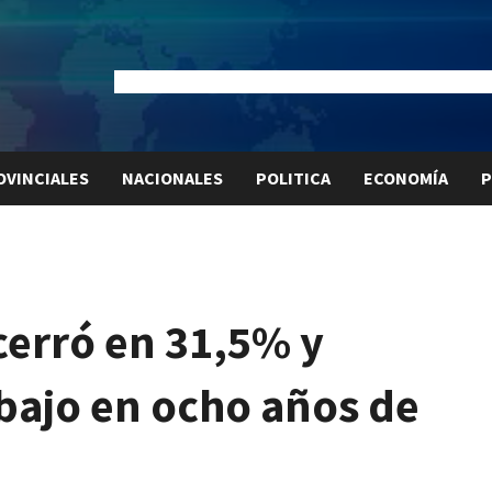
Dólar Oficial:
$1520
Dólar Blue:
$1525
Dólar MEP:
$15
OVINCIALES
NACIONALES
POLITICA
ECONOMÍA
P
cerró en 31,5% y
 bajo en ocho años de