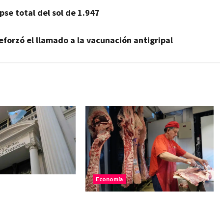
pse total del sol de 1.947
eforzó el llamado a la vacunación antigripal
Economía
ores podrán cobrar
n dólares tras una
El consumo de carne vacuna
a del Banco
cayó 8,2% y alcanzó uno de los