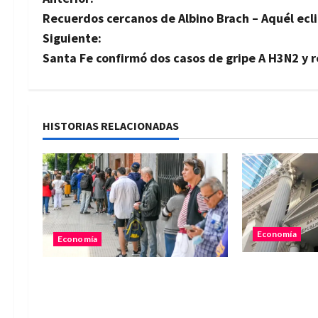
N
Recuerdos cercanos de Albino Brach – Aquél ecli
a
Siguiente:
v
Santa Fe confirmó dos casos de gripe A H3N2 y r
e
g
HISTORIAS RELACIONADAS
a
c
i
ó
Economía
Economía
n
Los trabajad
La administración pública
sus sueldos e
redujo casi 70 mil puestos de
d
nueva medid
trabajo desde el inicio del