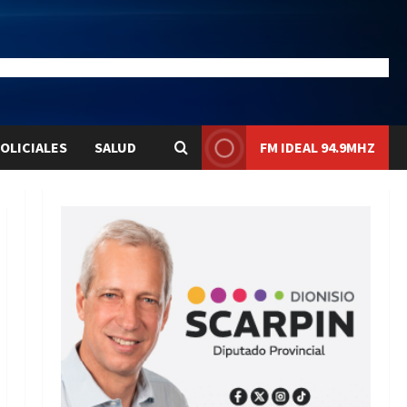
28.1
Liqui:
$1580.7
OLICIALES
SALUD
FM IDEAL 94.9MHZ