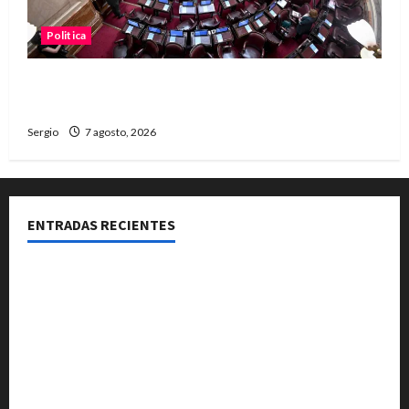
Politica
El Senado aprobó la ley de inviolabilidad de la
propiedad privada y pasa a Diputados
Sergio
7 agosto, 2026
ENTRADAS RECIENTES
El Club La Vertiente prepara su última raviolada del
año con una gran noche de sabores y música
Héctor Cusit: La realidad es insoslayable “Estamos
muy lejos de este Gobierno”
San Cayetano: el Padre Walter Veníca pidió unidad,