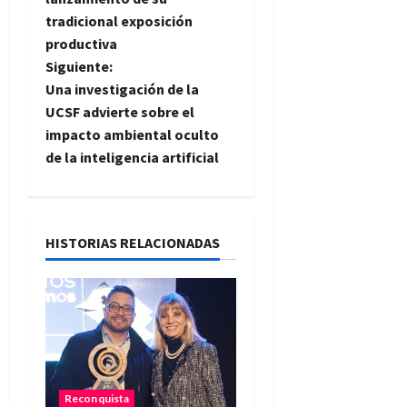
v
tradicional exposición
e
productiva
Siguiente:
g
Una investigación de la
UCSF advierte sobre el
a
impacto ambiental oculto
de la inteligencia artificial
c
i
ó
HISTORIAS RELACIONADAS
n
d
e
e
Reconquista