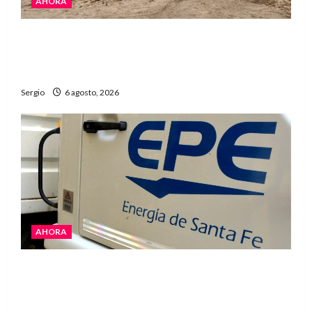
AHORA
El temporal causó daños en un galpón de
grandes dimensiones en la zona rural de
Avellaneda
Sergio
6 agosto, 2026
AHORA
El temporal dejó cortes de energía y la EPE
avanza con la reposición del servicio en
Reconquista y la zona