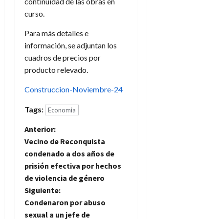
continuidad de las obras en
curso.
Para más detalles e
información, se adjuntan los
cuadros de precios por
producto relevado.
Construccion-Noviembre-24
Tags:
Economia
N
Anterior:
Vecino de Reconquista
a
condenado a dos años de
prisión efectiva por hechos
v
de violencia de género
e
Siguiente:
Condenaron por abuso
g
sexual a un jefe de