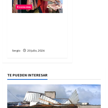
Economía
El consumo de carne
vacuna cayó 8,2% y
alcanzó uno de los
niveles más bajos de los
últimos años
Sergio
20 julio, 2026
TE PUEDEN INTERESAR