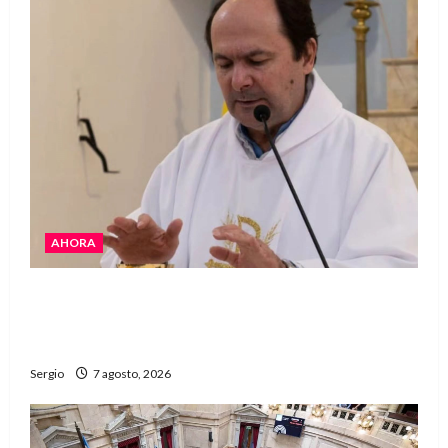
AHORA
San Cayetano: el Padre Walter Veníca pidió
unidad, trabajo y creatividad frente a las
dificultades
Sergio
7 agosto, 2026