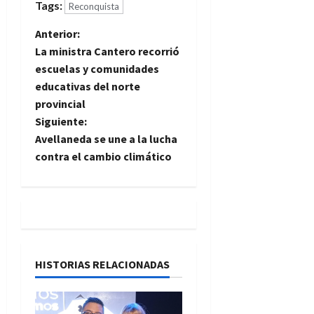
Tags:
Reconquista
N
Anterior:
La ministra Cantero recorrió
a
escuelas y comunidades
educativas del norte
v
provincial
e
Siguiente:
Avellaneda se une a la lucha
g
contra el cambio climático
a
c
i
HISTORIAS RELACIONADAS
ó
n