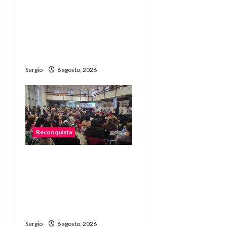
Una familia necesitó más
de $755 mil para cubrir la
Canasta Básica
Alimentaria en
Reconquista
Sergio
6 agosto, 2026
Reconquista
Reconquista dio el primer
paso para elaborar un
plan de contingencia
ante el fenómeno de El
Niño
Sergio
6 agosto, 2026