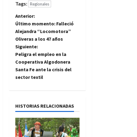
Tags:
Regionales
N
Anterior:
Último momento: Falleció
a
Alejandra “Locomotora”
Oliveras a los 47 años
v
Siguiente:
e
Peligra el empleo en la
Cooperativa Algodonera
g
Santa Fe ante la crisis del
sector textil
a
c
i
HISTORIAS RELACIONADAS
ó
n