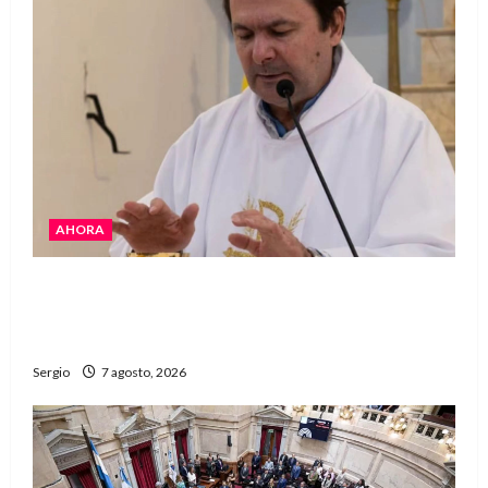
AHORA
San Cayetano: el Padre Walter Veníca pidió
unidad, trabajo y creatividad frente a las
dificultades
Sergio
7 agosto, 2026