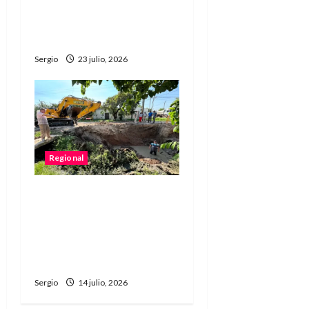
realizará la fiesta, pero
habrá actividades
especiales
Sergio
23 julio, 2026
Regional
Vera estrenó el desagüe
de calle Belgrano que
permitirá mejorar la
respuesta ante
inundaciones
Sergio
14 julio, 2026