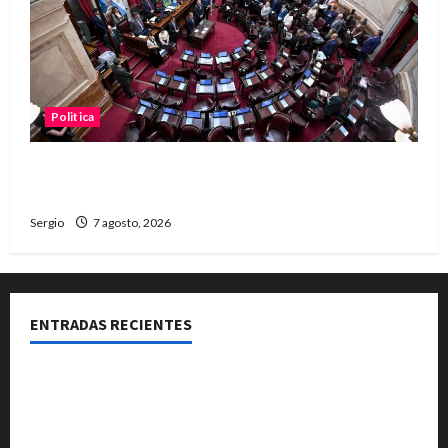
Politica
El Senado aprobó la ley de inviolabilidad de la
propiedad privada y pasa a Diputados
Sergio
7 agosto, 2026
ENTRADAS RECIENTES
El Club La Vertiente prepara su última raviolada del
año con una gran noche de sabores y música
Héctor Cusit: La realidad es insoslayable “Estamos