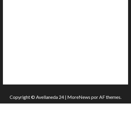
Héctor Cusit: La realidad es insoslayable “Estamos
muy lejos de este Gobierno”
San Cayetano: el Padre Walter Veníca pidió unidad,
trabajo y creatividad frente a las dificultades
El Senado aprobó la ley de inviolabilidad de la
propiedad privada y pasa a Diputados
Media sanción para una reforma que propone
desalojos más rápidos y nuevas reglas para
inquilinos
Copyright © Avellaneda 24
|
MoreNews
por AF themes.