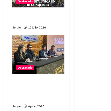
Destacado
Argentina a la final: «Fue
una epopeya» dijo Scaloni
Sergio
15 julio, 2026
Destacado
La Sociedad Rural de
Reconquista presentó la
90ª Exposición Nacional y
confirmó su cronograma
Sergio
6 julio, 2026