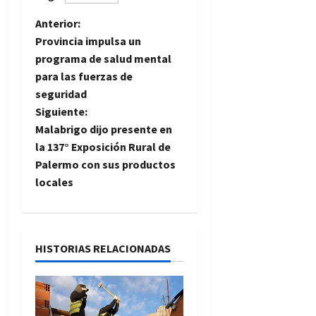
N
Anterior:
Provincia impulsa un
a
programa de salud mental
para las fuerzas de
v
seguridad
e
Siguiente:
Malabrigo dijo presente en
g
la 137° Exposición Rural de
Palermo con sus productos
a
locales
c
i
HISTORIAS RELACIONADAS
ó
n