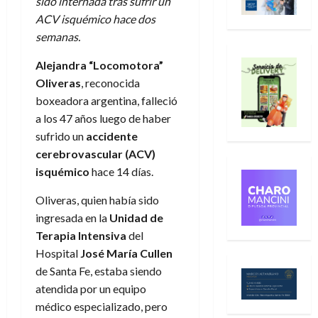
sido internada tras sufrir un
ACV isquémico hace dos
semanas.
Alejandra “Locomotora”
Oliveras
, reconocida
boxeadora argentina, falleció
a los 47 años luego de haber
sufrido un
accidente
cerebrovascular (ACV)
isquémico
hace 14 días.
Oliveras, quien había sido
ingresada en la
Unidad de
Terapia Intensiva
del
Hospital
José María Cullen
de Santa Fe, estaba siendo
atendida por un equipo
médico especializado, pero