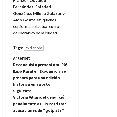
Franzoi, Osvaldo
Fernández, Soledad
González, Milena Zalazar y
Aldo González
, quienes
conforman el actual cuerpo
deliberativo de la ciudad.
Tags:
avellaneda
N
Anterior:
Reconquista presentó su 90°
a
Expo Rural en Expoagro y se
prepara para una edición
v
histórica en agosto
e
Siguiente:
Victoria Villarruel denunció
g
penalmente a Luis Petri tras
acusaciones de “golpista”
a