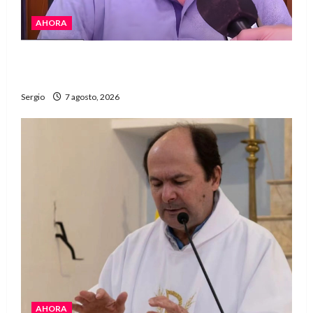
AHORA
Héctor Cusit: La realidad es insoslayable
“Estamos muy lejos de este Gobierno”
Sergio
7 agosto, 2026
AHORA