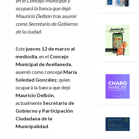
en el Concejo Municipal y
ocupará la banca que dejó
Mauricio Delbón tras asumir
como Secretario de Gobierno
de la ciudad.
Este
jueves 12 de marzo al
mediodía
, en el
Concejo
Municipal de Avellaneda
,
asumió como concejal
María
Soledad González
, quien
ocupará la banca que dejó
Mauricio Delbón
,
actualmente
Secretario de
Gobierno y Participación
Ciudadana de la
Municipalidad
.