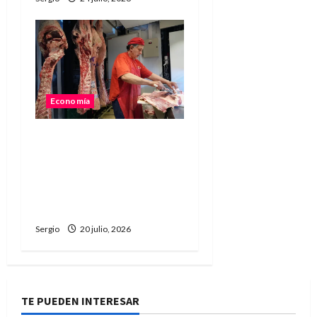
Economía
El consumo de carne
vacuna cayó 8,2% y
alcanzó uno de los
niveles más bajos de los
últimos años
Sergio
20 julio, 2026
TE PUEDEN INTERESAR