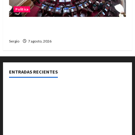
Politica
El Senado aprobó la ley de inviolabilidad de la
propiedad privada y pasa a Diputados
Sergio
7 agosto, 2026
ENTRADAS RECIENTES
El Club La Vertiente prepara su última raviolada del
año con una gran noche de sabores y música
Héctor Cusit: La realidad es insoslayable “Estamos
muy lejos de este Gobierno”
San Cayetano: el Padre Walter Veníca pidió unidad,
trabajo y creatividad frente a las dificultades