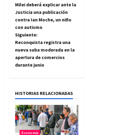
Milei deberá explicar ante la
a
Justicia una publicación
contra Ian Moche, un niño
v
con autismo
e
Siguiente:
Reconquista registra una
g
nueva suba moderada en la
apertura de comercios
a
durante junio
c
i
HISTORIAS RELACIONADAS
ó
n
d
Economía