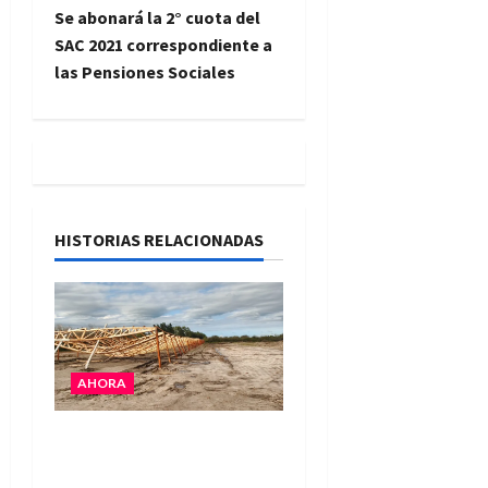
e
Se abonará la 2° cuota del
SAC 2021 correspondiente a
g
las Pensiones Sociales
a
c
i
HISTORIAS RELACIONADAS
ó
n
d
e
AHORA
e
El temporal causó daños
en un galpón de grandes
n