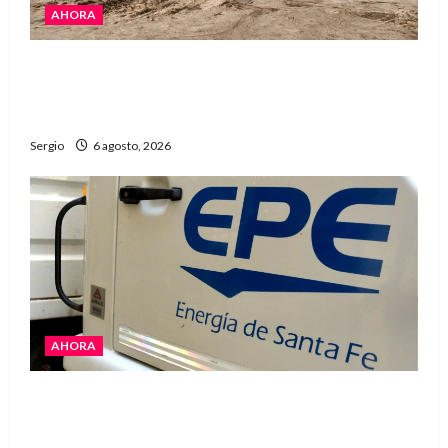
AHORA
El temporal causó daños en un galpón de
grandes dimensiones en la zona rural de
Avellaneda
Sergio
6 agosto, 2026
AHORA
El temporal dejó cortes de energía y la EPE
avanza con la reposición del servicio en