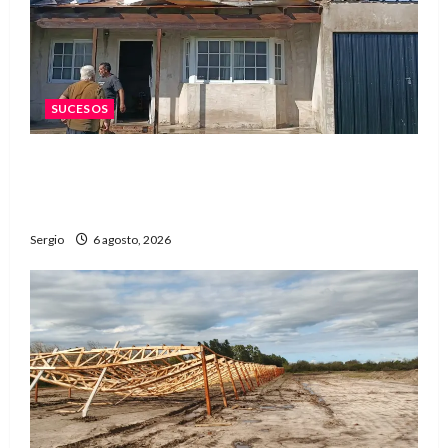
SUCESOS
Una familia de barrio Martín Fierro sufrió la
voladura total del techo de su vivienda tras el
fuerte viento
Sergio
6 agosto, 2026