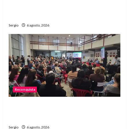
Avellaneda avanza con trabajos de limpieza y
rectificación de desagües ante el fenómeno de
El Niño
Sergio
6 agosto, 2026
Reconquista
Reconquista dio el primer paso para elaborar un
plan de contingencia ante el fenómeno de El
Niño
Sergio
6 agosto, 2026