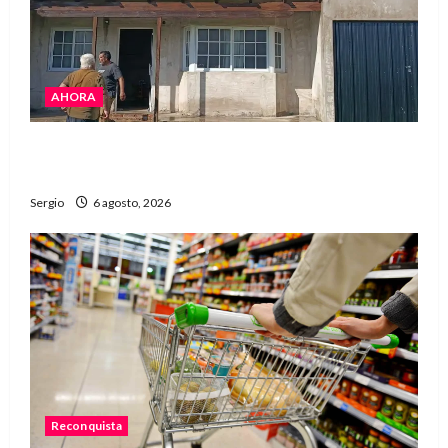
AHORA
El fuerte temporal de viento dejó daños en la
región con árboles caídos y voladuras de techos
Sergio
6 agosto, 2026
Reconquista