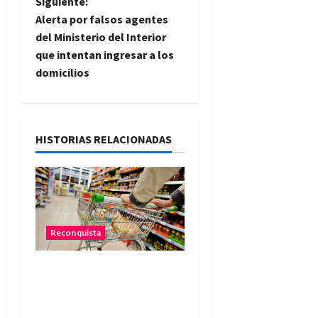
e
Siguiente:
Alerta por falsos agentes
g
del Ministerio del Interior
que intentan ingresar a los
a
domicilios
c
i
HISTORIAS RELACIONADAS
ó
n
d
Reconquista
e
Una familia necesitó más
e
de $755 mil para cubrir la
n
Canasta Básica