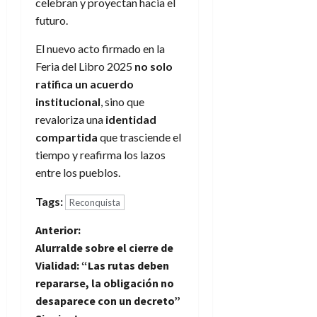
celebran y proyectan hacia el
futuro.
El nuevo acto firmado en la
Feria del Libro 2025
no solo
ratifica un acuerdo
institucional
, sino que
revaloriza una
identidad
compartida
que trasciende el
tiempo y reafirma los lazos
entre los pueblos.
Tags:
Reconquista
N
Anterior:
Alurralde sobre el cierre de
a
Vialidad: “Las rutas deben
repararse, la obligación no
v
desaparece con un decreto”