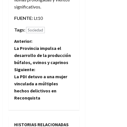
significativos.
FUENTE:
Lt10
Tags:
Sociedad
N
Anterior:
La Provincia impulsa el
a
desarrollo de la producción
búfalos, ovinos y caprinos
v
Siguiente:
e
La PDI detuvo a una mujer
vinculada a múltiples
g
hechos delictivos en
Reconquista
a
c
i
HISTORIAS RELACIONADAS