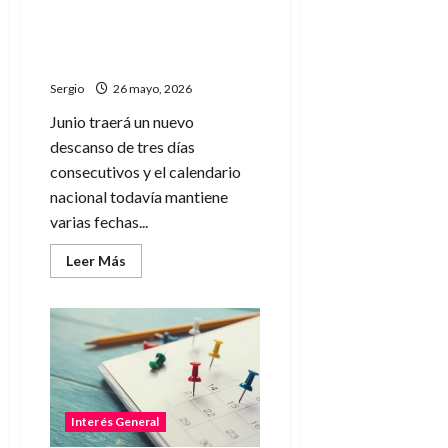
Buseca
en
esperado gran fin de
Lucas
semana largo tras el feriado
Funes
al
del 25 de Mayo
1048
Sergio
26 mayo, 2026
Junio traerá un nuevo
descanso de tres días
consecutivos y el calendario
nacional todavía mantiene
varias fechas...
Leer
Leer Más
más
acerca
de
Cuándo
será
el
próximo
esperado
gran
fin
de
Interés General
semana
largo