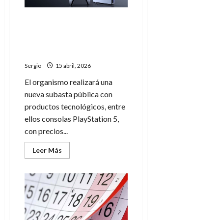
carne
de
burro
La Aduana abre una nueva
y
proyectan
subasta online con consolas
su
PS5 a precios base desde
llegada
al
$237.000
mercado
nacional
Sergio
15 abril, 2026
El organismo realizará una
nueva subasta pública con
productos tecnológicos, entre
ellos consolas PlayStation 5,
con precios...
Leer
Leer Más
más
acerca
de
La
Aduana
abre
una
nueva
subasta
online