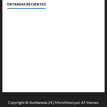
ENTRADAS RECIENTES
La Expo Rural de Reconquista prepara su edición
número 90 con más de 420 stands confirmados
La EFA La Sarita celebra sus 50 años de historia con un
libro y un gran encuentro comunitario regional
La Justicia rechazó la prisión preventiva y liberó a
dos acusados por disparos en Avellaneda
La JOPP convocó a jóvenes para conocer carreras,
oficios y propuestas educativas regionales
Quedó en prisión preventiva tras ser imputado por
cuatro hechos delictivos reiterados en Avellaneda
Copyright © Avellaneda 24
|
MoreNews
por AF themes.