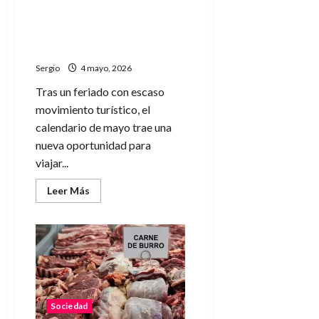
tras
el
Mayo vuelve a ofrecer un fin
feriado
de semana largo ideal para
del
25
una escapada o descanso
de
Mayo
Sergio
4 mayo, 2026
Tras un feriado con escaso
movimiento turístico, el
calendario de mayo trae una
nueva oportunidad para
viajar...
Leer
Leer Más
más
acerca
de
Mayo
vuelve
a
ofrecer
un
fin
de
semana
Sociedad
largo