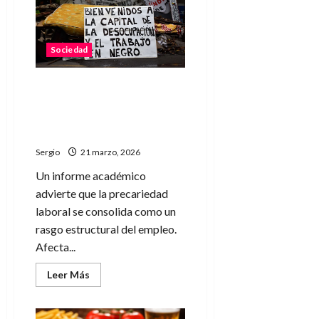
norte
santafesino
por
la
muerte
Sociedad
del
padre
Nicolás
Benítez
Trabajo en negro en alza: el
43% de los argentinos se
encuentra en la
informalidad laboral
Sergio
21 marzo, 2026
Un informe académico
advierte que la precariedad
laboral se consolida como un
rasgo estructural del empleo.
Afecta...
Leer
Leer Más
más
acerca
de
Trabajo