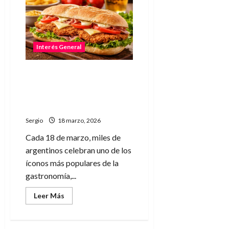
en
negro
en
alza:
el
43%
de
Interés General
los
argentinos
se
Día del Sándwich de
encuentra
en
Milanesa en Argentina:
la
tradición, homenaje y una
informalidad
laboral
pasión bien nacional
Sergio
18 marzo, 2026
Cada 18 de marzo, miles de
argentinos celebran uno de los
íconos más populares de la
gastronomía,...
Leer
Leer Más
más
acerca
de
Día