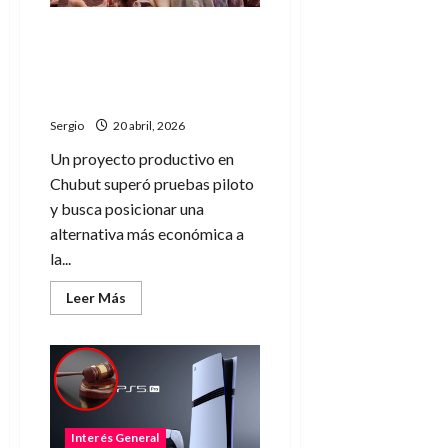
ideal
para
una
Impulsan en la Patagonia la
escapada
venta de carne de burro y
o
descanso
proyectan su llegada al
mercado nacional
Sergio
20 abril, 2026
Un proyecto productivo en
Chubut superó pruebas piloto
y busca posicionar una
alternativa más económica a
la...
Leer
Leer Más
más
acerca
de
Impulsan
en
la
Patagonia
la
venta
de
Interés General