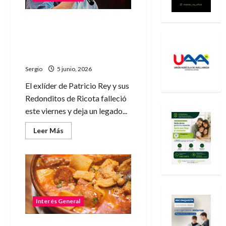
Murió el Indio Solari a los 77
años y el rock argentino
despide a una de sus figuras
más influyentes
Sergio
5 junio, 2026
El exlíder de Patricio Rey y sus
Redonditos de Ricota falleció
este viernes y deja un legado...
Leer
Leer Más
más
acerca
de
Murió
el
Indio
Solari
a
los
77
Interés General
años
y
el