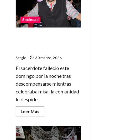
largo
llegará
en
mayo
Sociedad
tras
los
feriados
de
Dolor en el norte
abril
santafesino por la muerte
y
Semana
del padre Nicolás Benítez
Santa
Sergio
30 marzo, 2026
El sacerdote falleció este
domingo por la noche tras
descompensarse mientras
celebraba misa; la comunidad
lo despide...
Leer
Leer Más
más
acerca
de
Dolor
en
el