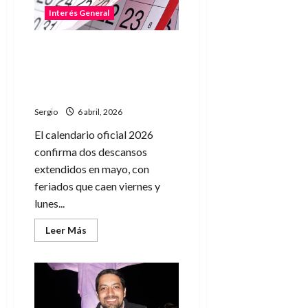
con
Interés General
consolas
PS5
a
precios
El próximo fin de semana
base
largo llegará en mayo tras
desde
$237.000
los feriados de abril y
Semana Santa
Sergio
6 abril, 2026
El calendario oficial 2026
confirma dos descansos
extendidos en mayo, con
feriados que caen viernes y
lunes...
Leer
Leer Más
más
acerca
de
El
próximo
fin
de
semana