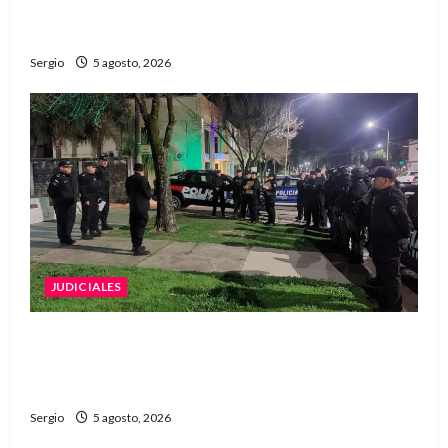
con un libro y un gran encuentro comunitario
regional
Sergio
5 agosto, 2026
JUDICIALES
La Justicia rechazó la prisión preventiva y
liberó a dos acusados por disparos en
Avellaneda
Sergio
5 agosto, 2026