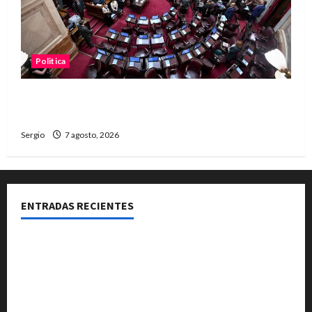
Politica
El Senado aprobó la ley de inviolabilidad de la
propiedad privada y pasa a Diputados
Sergio
7 agosto, 2026
ENTRADAS RECIENTES
El Club La Vertiente prepara su última raviolada del
año con una gran noche de sabores y música
Héctor Cusit: La realidad es insoslayable “Estamos
muy lejos de este Gobierno”