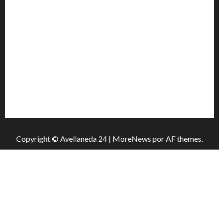
San Cayetano: el Padre Walter Veníca pidió unidad,
trabajo y creatividad frente a las dificultades
El Senado aprobó la ley de inviolabilidad de la
propiedad privada y pasa a Diputados
Media sanción para una reforma que propone
desalojos más rápidos y nuevas reglas para
inquilinos
Copyright © Avellaneda 24
|
MoreNews
por AF themes.