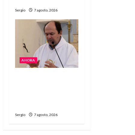
Gobierno”
Sergio
7 agosto, 2026
AHORA
San Cayetano: el Padre
Walter Veníca pidió
unidad, trabajo y
creatividad frente a las
dificultades
Sergio
7 agosto, 2026