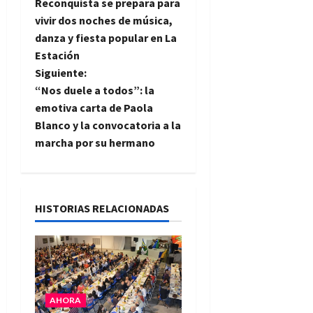
Reconquista se prepara para
a
vivir dos noches de música,
danza y fiesta popular en La
v
Estación
e
Siguiente:
“Nos duele a todos”: la
g
emotiva carta de Paola
Blanco y la convocatoria a la
a
marcha por su hermano
c
i
HISTORIAS RELACIONADAS
ó
n
d
AHORA