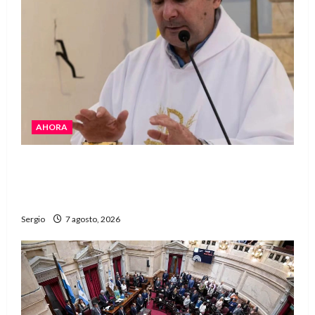
AHORA
San Cayetano: el Padre Walter Veníca pidió
unidad, trabajo y creatividad frente a las
dificultades
Sergio
7 agosto, 2026