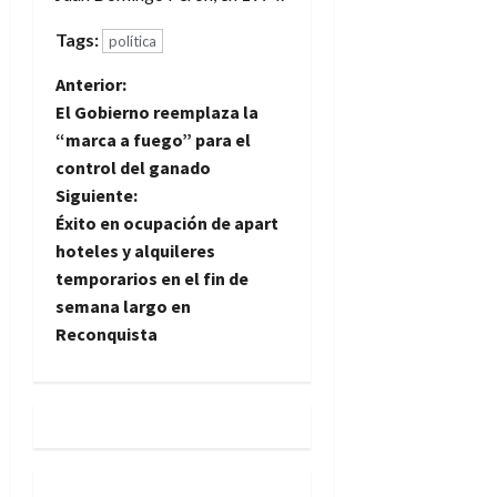
Tags:
política
N
Anterior:
El Gobierno reemplaza la
a
“marca a fuego” para el
control del ganado
v
Siguiente:
e
Éxito en ocupación de apart
hoteles y alquileres
g
temporarios en el fin de
semana largo en
a
Reconquista
c
i
ó