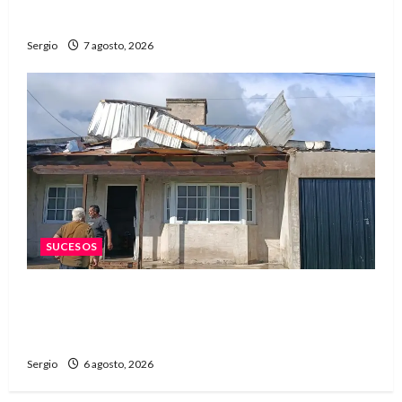
digital
Sergio
7 agosto, 2026
SUCESOS
Una familia de barrio Martín Fierro sufrió la
voladura total del techo de su vivienda tras el
fuerte viento
Sergio
6 agosto, 2026