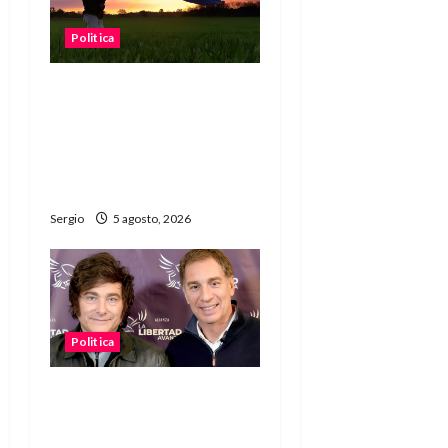
Politica
“Está en juego el agua, la
tierra y la energía”:
fuerte reclamo contra la
reforma de la Ley de
Tierras
Sergio
5 agosto, 2026
Politica
El Gobierno profundizó la
disputa interna: Santilli
apuntó contra Villarruel