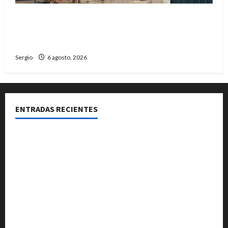
Una familia de barrio Martín Fierro sufrió la
voladura total del techo de su vivienda tras el
fuerte viento
Sergio
6 agosto, 2026
ENTRADAS RECIENTES
Media sanción para una reforma que propone
desalojos más rápidos y nuevas reglas para
inquilinos
Avellaneda invita a descubrir su stand con
emprendedores, innovación y propuestas familiares
Reconquista recibió el primer premio nacional por
una iniciativa que promueve la inclusión digital