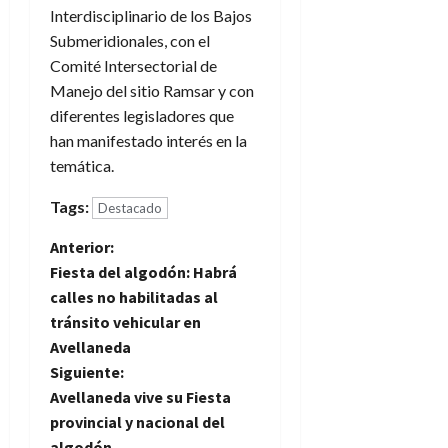
Interdisciplinario de los Bajos
Submeridionales, con el
Comité Intersectorial de
Manejo del sitio Ramsar y con
diferentes legisladores que
han manifestado interés en la
temática.
Tags:
Destacado
N
Anterior:
Fiesta del algodón: Habrá
a
calles no habilitadas al
tránsito vehicular en
v
Avellaneda
e
Siguiente:
Avellaneda vive su Fiesta
g
provincial y nacional del
algodón