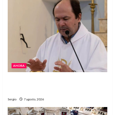
AHORA
San Cayetano: el Padre Walter Veníca pidió
unidad, trabajo y creatividad frente a las
dificultades
Sergio
7 agosto, 2026