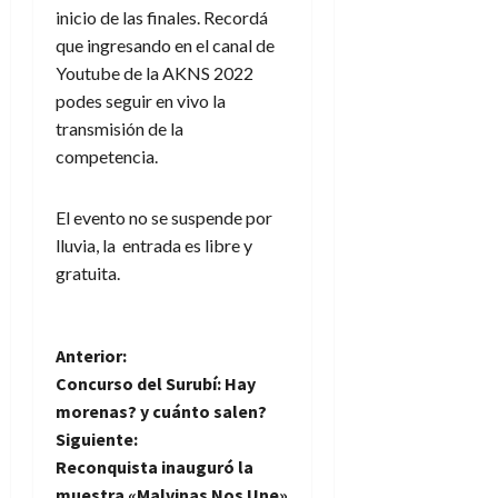
inicio de las finales. Recordá
que ingresando en el canal de
Youtube de la AKNS 2022
podes seguir en vivo la
transmisión de la
competencia.
El evento no se suspende por
lluvia, la entrada es libre y
gratuita.
N
Anterior:
Concurso del Surubí: Hay
a
morenas? y cuánto salen?
Siguiente:
v
Reconquista inauguró la
muestra «Malvinas Nos Une»