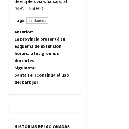
de empleo, vía whatsapp al
3482 – 250850.
Tags:
avellaneda
N
Anterior:
La provincia presentó su
a
esquema de extensión
horaria a los gremios
v
docentes
e
Siguiente:
Santa Fe: ¿Continúa el uso
g
del barbijo?
a
c
i
HISTORIAS RELACIONADAS