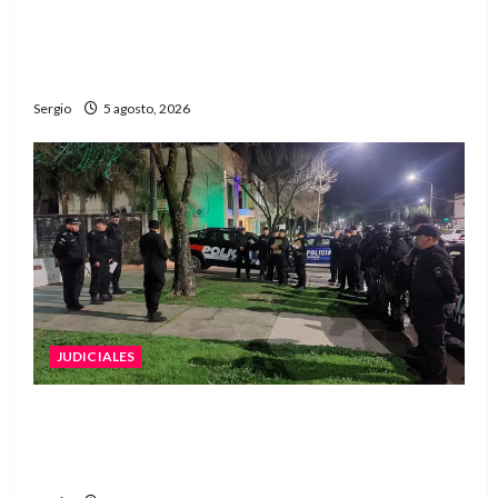
La EFA La Sarita celebra sus 50 años de historia
con un libro y un gran encuentro comunitario
regional
Sergio
5 agosto, 2026
JUDICIALES
La Justicia rechazó la prisión preventiva y
liberó a dos acusados por disparos en
Avellaneda