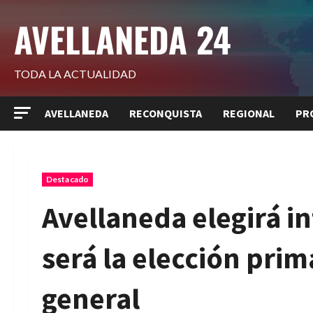
Saltar
AVELLANEDA 24
al
contenido
TODA LA ACTUALIDAD
AVELLANEDA
RECONQUISTA
REGIONAL
PR
Destacado
Avellaneda elegirá i
será la elección prim
general