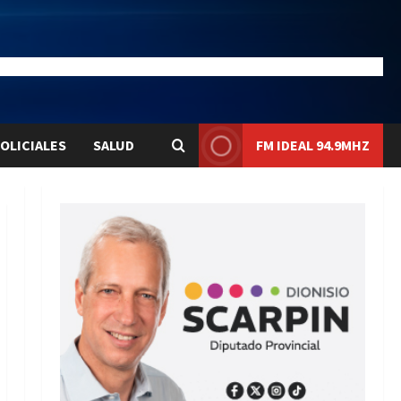
20.4
Liqui:
$1577.3
OLICIALES
SALUD
FM IDEAL 94.9MHZ