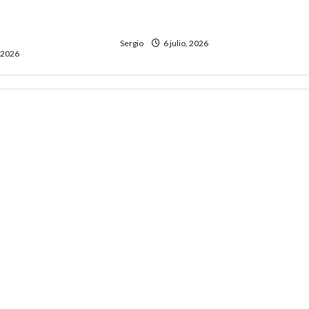
Exposición Nacional y confirmó
a final: «Fue una
su cronograma
o Scaloni
Sergio
6 julio, 2026
, 2026