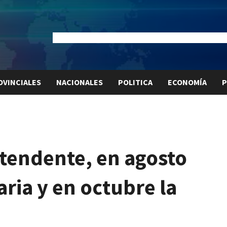
Dólar Oficial:
$1520
Dólar Blue:
$1530
Dólar MEP:
$15
OVINCIALES
NACIONALES
POLITICA
ECONOMÍA
P
ntendente, en agosto
aria y en octubre la