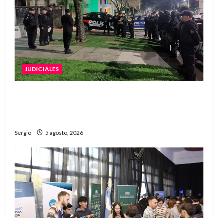
JUDICIALES
La Justicia rechazó la prisión preventiva y
liberó a dos acusados por disparos en
Avellaneda
Sergio
5 agosto, 2026