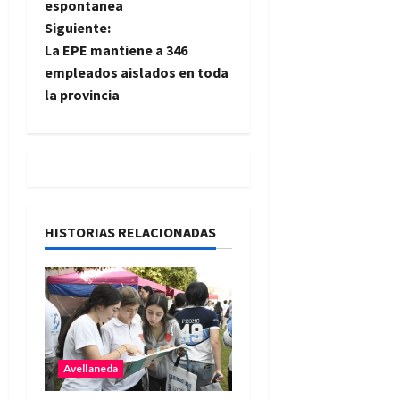
espontanea
v
Siguiente:
e
La EPE mantiene a 346
empleados aislados en toda
g
la provincia
a
c
i
HISTORIAS RELACIONADAS
ó
n
d
e
Avellaneda
e