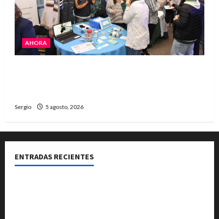
AHORA
La JOPP convocó a jóvenes para conocer
carreras, oficios y propuestas educativas
regionales
Sergio
5 agosto, 2026
ENTRADAS RECIENTES
La Expo Rural de Reconquista prepara su edición
número 90 con más de 420 stands confirmados
La EFA La Sarita celebra sus 50 años de historia con un