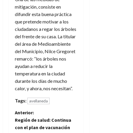
mitigación, consiste en
difundir esta buena práctica
que pretende motivar a los
ciudadanos a regar los árboles
del frente de su casa. La titular
del área de Medioambiente
del Municipio, Nilce Gregoret
remarcó: “los árboles nos
ayudan a reducir la
temperatura en la ciudad
durante los días de mucho
calor, y ahora, nos necesitan”.
Tags:
avellaneda
N
Anterior:
Región de salud: Continua
a
con el plan de vacunación