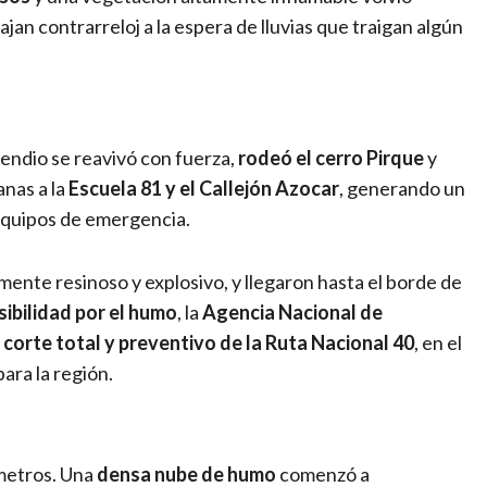
ajan contrarreloj a la espera de lluvias que traigan algún
ncendio se reavivó con fuerza,
rodeó el cerro Pirque
y
nas a la
Escuela 81 y el Callejón Azocar
, generando un
equipos de emergencia.
mente resinoso y explosivo, y llegaron hasta el borde de
sibilidad por el humo
, la
Agencia Nacional de
l
corte total y preventivo de la Ruta Nacional 40
, en el
para la región.
ómetros. Una
densa nube de humo
comenzó a