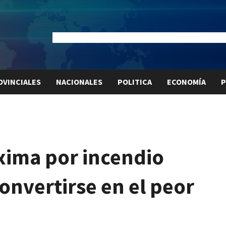
Dólar Oficial:
$1520
Dólar Blue:
$1525
Dólar MEP:
$15
OVINCIALES
NACIONALES
POLITICA
ECONOMÍA
P
xima por incendio
onvertirse en el peor