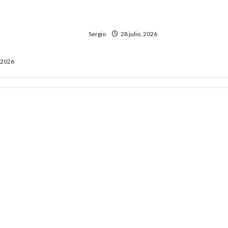
en Iguazú: un joven murió y dos
uta 3: investigan
personas fueron hospitalizadas
encontrado es del
arecido de
Sergio
28 julio, 2026
, 2026