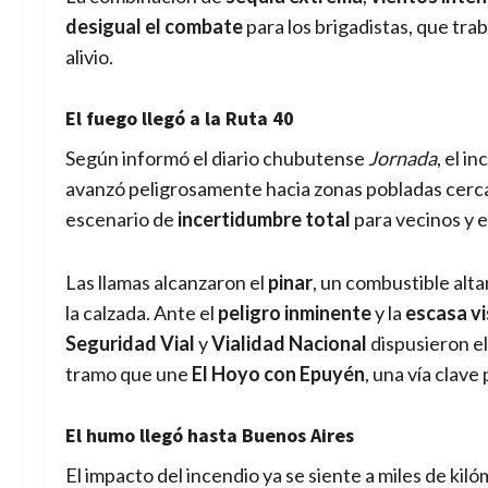
desigual el combate
para los brigadistas, que trab
alivio.
El fuego llegó a la Ruta 40
Según informó el diario chubutense
Jornada
, el i
avanzó peligrosamente hacia zonas pobladas cerca
escenario de
incertidumbre total
para vecinos y 
Las llamas alcanzaron el
pinar
, un combustible alta
la calzada. Ante el
peligro inminente
y la
escasa vi
Seguridad Vial
y
Vialidad Nacional
dispusieron e
tramo que une
El Hoyo con Epuyén
, una vía clave 
El humo llegó hasta Buenos Aires
El impacto del incendio ya se siente a miles de kil