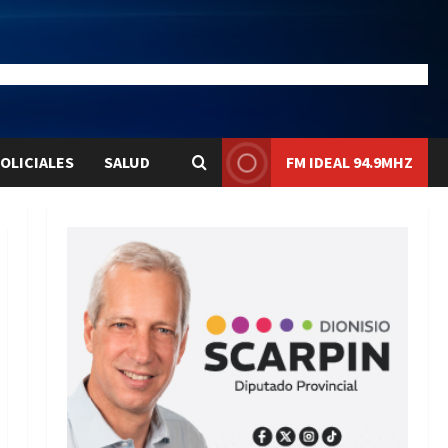
28.1
Liqui:
$1580.7
OLICIALES
SALUD
FM IDEAL 94.9MHZ