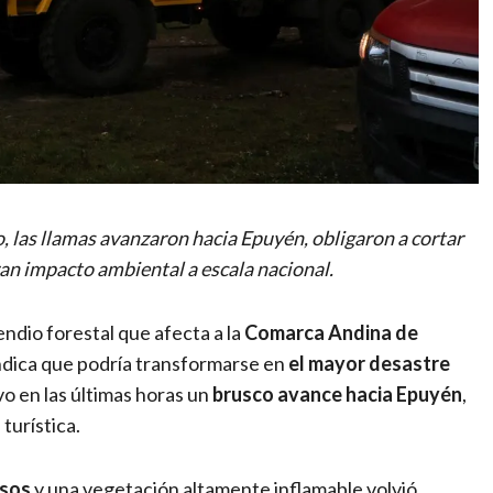
o, las llamas avanzaron hacia Epuyén, obligaron a cortar
an impacto ambiental a escala nacional.
cendio forestal que afecta a la
Comarca Andina de
ndica que podría transformarse en
el mayor desastre
uvo en las últimas horas un
brusco avance hacia Epuyén
,
turística.
nsos
y una vegetación altamente inflamable volvió