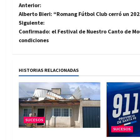
N
Anterior:
Alberto Bieri: “Romang Fútbol Club cerró un 202
a
Siguiente:
v
Confirmado: el Festival de Nuestro Canto de Mou
condiciones
e
g
a
HISTORIAS RELACIONADAS
c
i
ó
SUCESOS
n
SUCESOS
d
Una familia de barrio Martín