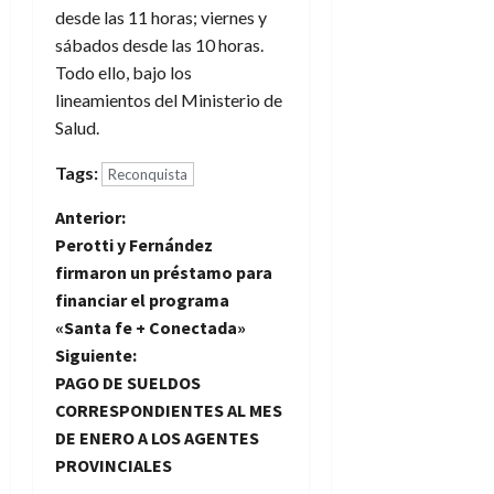
desde las 11 horas; viernes y
sábados desde las 10 horas.
Todo ello, bajo los
lineamientos del Ministerio de
Salud.
Tags:
Reconquista
N
Anterior:
Perotti y Fernández
a
firmaron un préstamo para
financiar el programa
v
«Santa fe + Conectada»
e
Siguiente:
PAGO DE SUELDOS
g
CORRESPONDIENTES AL MES
DE ENERO A LOS AGENTES
a
PROVINCIALES