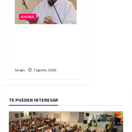
AHORA
San Cayetano: el Padre
Walter Veníca pidió
unidad, trabajo y
creatividad frente a las
dificultades
Sergio
7 agosto, 2026
TE PUEDEN INTERESAR