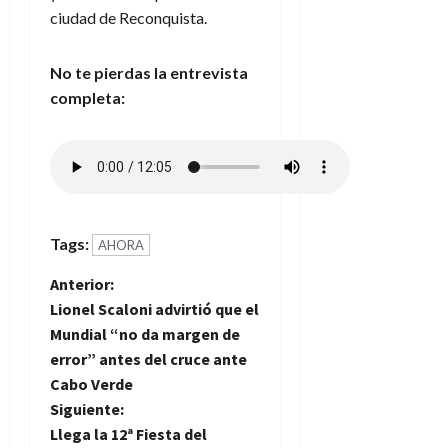
ciudad de Reconquista.
No te pierdas la entrevista
completa:
Tags:
AHORA
N
Anterior:
Lionel Scaloni advirtió que el
a
Mundial “no da margen de
error” antes del cruce ante
v
Cabo Verde
e
Siguiente:
Llega la 12ª Fiesta del