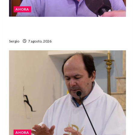
AHORA
Héctor Cusit: La realidad es insoslayable
“Estamos muy lejos de este Gobierno”
Sergio
7 agosto, 2026
AHORA