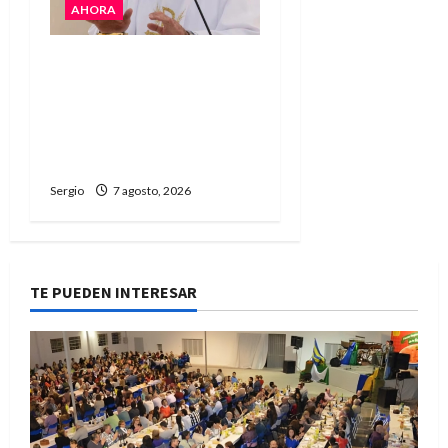
AHORA
San Cayetano: el Padre
Walter Veníca pidió
unidad, trabajo y
creatividad frente a las
dificultades
Sergio
7 agosto, 2026
TE PUEDEN INTERESAR