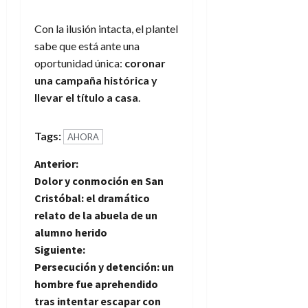
Con la ilusión intacta, el plantel
sabe que está ante una
oportunidad única:
coronar
una campaña histórica y
llevar el título a casa
.
Tags:
AHORA
N
Anterior:
Dolor y conmoción en San
a
Cristóbal: el dramático
relato de la abuela de un
v
alumno herido
e
Siguiente:
Persecución y detención: un
g
hombre fue aprehendido
tras intentar escapar con