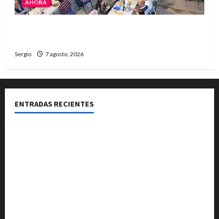
AHORA
El Club La Vertiente prepara su última raviolada
del año con una gran noche de sabores y música
Sergio
7 agosto, 2026
ENTRADAS RECIENTES
Reconquista: resumen semanal de acciones
municipales para prevenir el fenómeno de El Niño
Personal de la Municipalidad de Avellaneda recibió
capacitación en RCP y primeros auxilios
Reconquista ganó por tercer año consecutivo el
premio al mejor stand de la Expo Rural