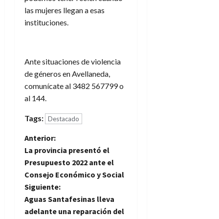
las mujeres llegan a esas
instituciones.
Ante situaciones de violencia
de géneros en Avellaneda,
comunícate al 3482 567799 o
al 144.
Tags:
Destacado
N
Anterior:
La provincia presentó el
a
Presupuesto 2022 ante el
Consejo Económico y Social
v
Siguiente:
e
Aguas Santafesinas lleva
adelante una reparación del