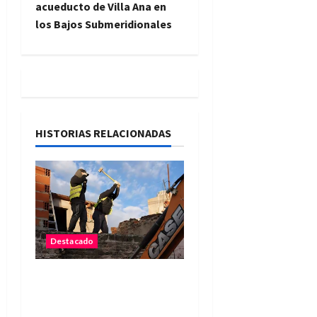
g
acueducto de Villa Ana en
los Bajos Submeridionales
a
c
i
ó
HISTORIAS RELACIONADAS
n
d
e
e
Destacado
n
Reconquista: derribaron
el primer búnker narco
t
del norte santafesino