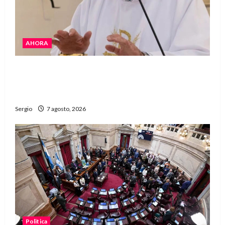
AHORA
San Cayetano: el Padre Walter Veníca pidió
unidad, trabajo y creatividad frente a las
dificultades
Sergio
7 agosto, 2026
Politica