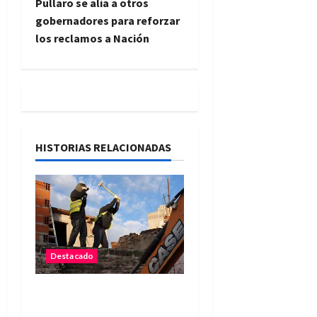
g
Pullaro se alía a otros
gobernadores para reforzar
a
los reclamos a Nación
c
i
ó
n
HISTORIAS RELACIONADAS
d
e
e
Destacado
n
Reconquista: derribaron
t
el primer búnker narco