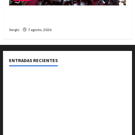
El Senado aprobó la ley de inviolabilidad de la
propiedad privada y pasa a Diputados
Sergio
7 agosto, 2026
ENTRADAS RECIENTES
El Club La Vertiente prepara su última raviolada del
año con una gran noche de sabores y música
Héctor Cusit: La realidad es insoslayable “Estamos
muy lejos de este Gobierno”
San Cayetano: el Padre Walter Veníca pidió unidad,
trabajo y creatividad frente a las dificultades
El Senado aprobó la ley de inviolabilidad de la