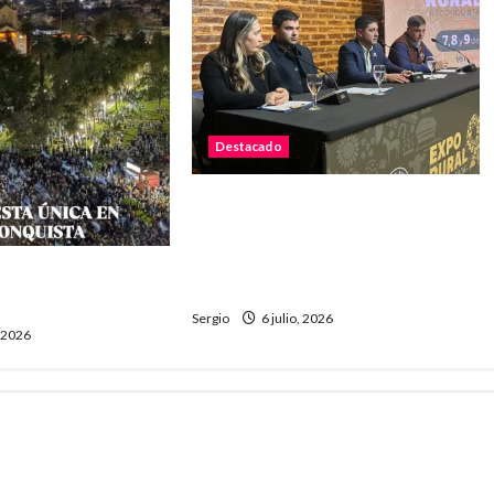
Destacado
La Sociedad Rural de
Reconquista presentó la 90ª
Exposición Nacional y confirmó
a final: «Fue una
su cronograma
o Scaloni
Sergio
6 julio, 2026
, 2026