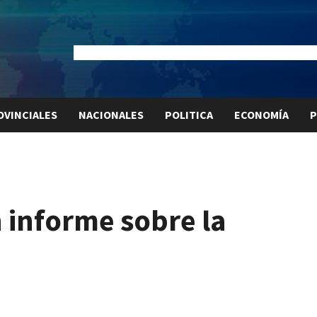
Dólar Oficial:
$1520
Dólar Blue:
$1525
Dólar MEP:
$15
OVINCIALES
NACIONALES
POLITICA
ECONOMÍA
P
 informe sobre la