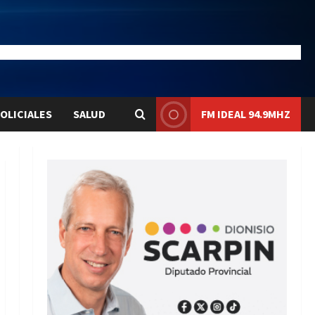
28.1
Liqui:
$1580.7
OLICIALES
SALUD
FM IDEAL 94.9MHZ