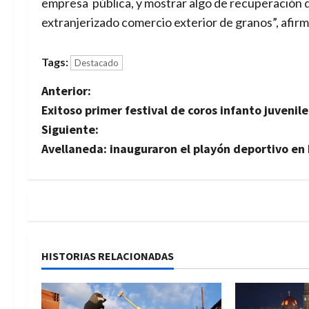
empresa pública, y mostrar algo de recuperación 
extranjerizado comercio exterior de granos”, afirm
Tags:
Destacado
N
Anterior:
Exitoso primer festival de coros infanto juvenil
a
Siguiente:
v
Avellaneda: inauguraron el playón deportivo en 
e
g
a
HISTORIAS RELACIONADAS
c
i