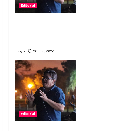
Editorial
Editorial | La Selección, la
amistad y una enseñanza
que va más allá del
resultado
Sergio
20 julio, 2026
Editorial
Editorial | Cuando la