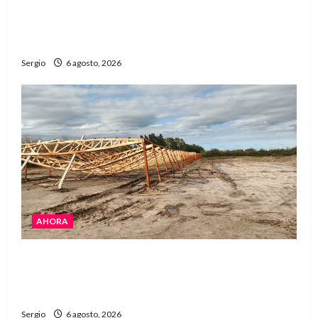
Una familia de barrio Martín Fierro sufrió la
voladura total del techo de su vivienda tras el
fuerte viento
Sergio
6 agosto, 2026
AHORA
El temporal causó daños en un galpón de
grandes dimensiones en la zona rural de
Avellaneda
Sergio
6 agosto, 2026