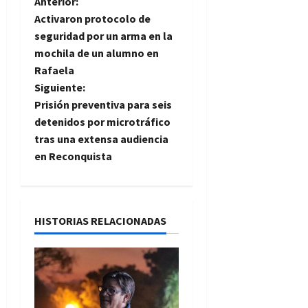
N
Anterior:
Activaron protocolo de
a
seguridad por un arma en la
mochila de un alumno en
v
Rafaela
e
Siguiente:
Prisión preventiva para seis
g
detenidos por microtráfico
tras una extensa audiencia
a
en Reconquista
c
i
HISTORIAS RELACIONADAS
ó
n
d