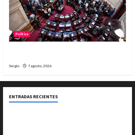
Politica
El Senado aprobó la ley de inviolabilidad de la
propiedad privada y pasa a Diputados
Sergio
7 agosto, 2026
ENTRADAS RECIENTES
El Club La Vertiente prepara su última raviolada del
año con una gran noche de sabores y música
Héctor Cusit: La realidad es insoslayable “Estamos