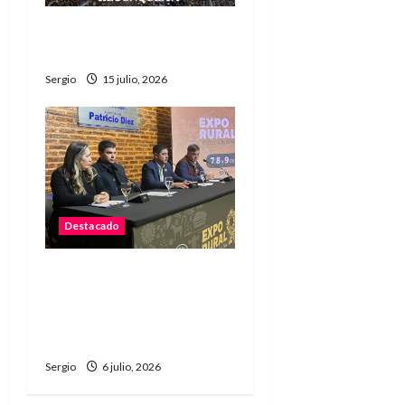
Argentina a la final: «Fue
una epopeya» dijo Scaloni
Sergio
15 julio, 2026
Destacado
La Sociedad Rural de
Reconquista presentó la
90ª Exposición Nacional y
confirmó su cronograma
Sergio
6 julio, 2026