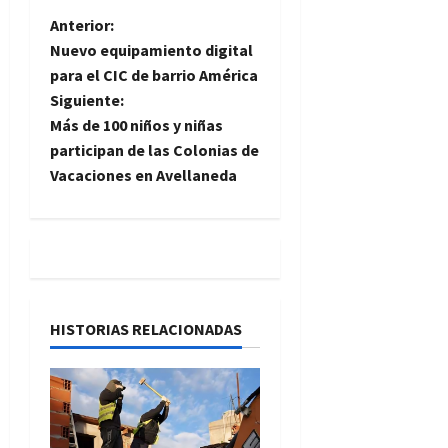
N
Anterior:
Nuevo equipamiento digital
a
para el CIC de barrio América
Siguiente:
v
Más de 100 niños y niñas
e
participan de las Colonias de
Vacaciones en Avellaneda
g
a
c
i
HISTORIAS RELACIONADAS
ó
n