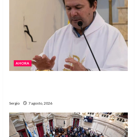
AHORA
San Cayetano: el Padre Walter Veníca pidió
unidad, trabajo y creatividad frente a las
dificultades
Sergio
7 agosto, 2026