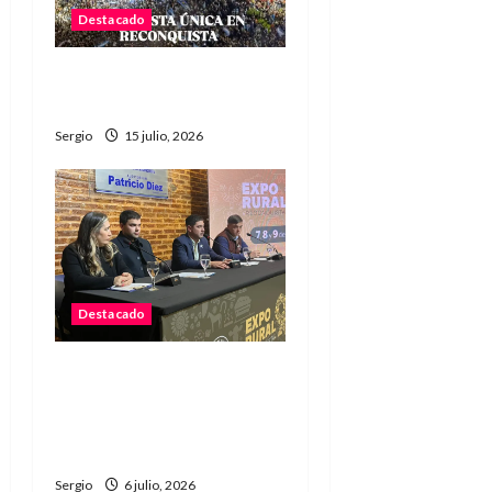
Destacado
Argentina a la final: «Fue
una epopeya» dijo Scaloni
Sergio
15 julio, 2026
Destacado
La Sociedad Rural de
Reconquista presentó la
90ª Exposición Nacional y
confirmó su cronograma
Sergio
6 julio, 2026