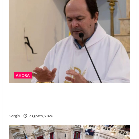
AHORA
San Cayetano: el Padre Walter Veníca pidió
unidad, trabajo y creatividad frente a las
dificultades
Sergio
7 agosto, 2026