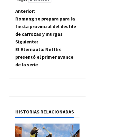
N
Anterior:
Romang se prepara para la
a
fiesta provincial del desfile
de carrozas y murgas
v
Siguiente:
e
El Eternauta: Netflix
presentó el primer avance
g
de la serie
a
c
i
HISTORIAS RELACIONADAS
ó
n