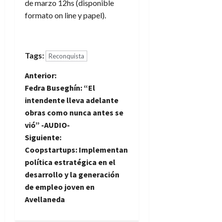
de marzo 12hs (disponible
formato on line y papel).
Tags:
Reconquista
N
Anterior:
Fedra Buseghín: “El
a
intendente lleva adelante
obras como nunca antes se
v
vió” -AUDIO-
e
Siguiente:
Coopstartups: Implementan
g
política estratégica en el
desarrollo y la generación
a
de empleo joven en
Avellaneda
c