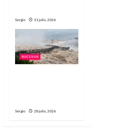
desaparecido de
Malabrigo
Sergio
31 julio, 2026
SUCESOS
Vuelco de una lancha
turística en Iguazú: un
joven murió y dos
personas fueron
hospitalizadas
Sergio
28 julio, 2026