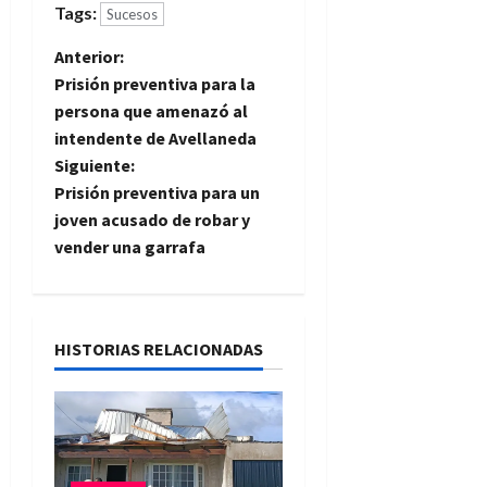
Tags:
Sucesos
N
Anterior:
Prisión preventiva para la
a
persona que amenazó al
intendente de Avellaneda
v
Siguiente:
e
Prisión preventiva para un
joven acusado de robar y
g
vender una garrafa
a
c
HISTORIAS RELACIONADAS
i
ó
n