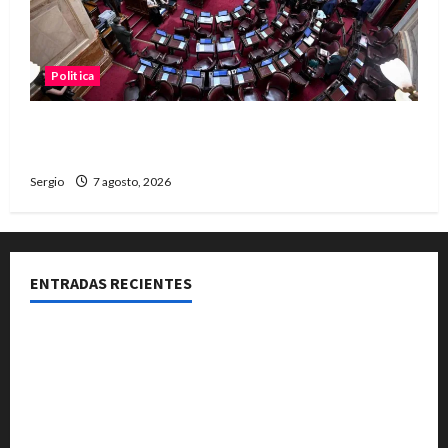
Politica
El Senado aprobó la ley de inviolabilidad de la
propiedad privada y pasa a Diputados
Sergio
7 agosto, 2026
ENTRADAS RECIENTES
El Club La Vertiente prepara su última raviolada del
año con una gran noche de sabores y música
Héctor Cusit: La realidad es insoslayable “Estamos
muy lejos de este Gobierno”