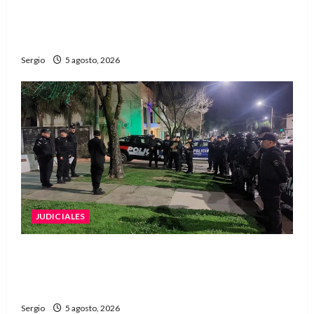
La EFA La Sarita celebra sus 50 años de historia
con un libro y un gran encuentro comunitario
regional
Sergio
5 agosto, 2026
JUDICIALES
La Justicia rechazó la prisión preventiva y
liberó a dos acusados por disparos en
Avellaneda
Sergio
5 agosto, 2026