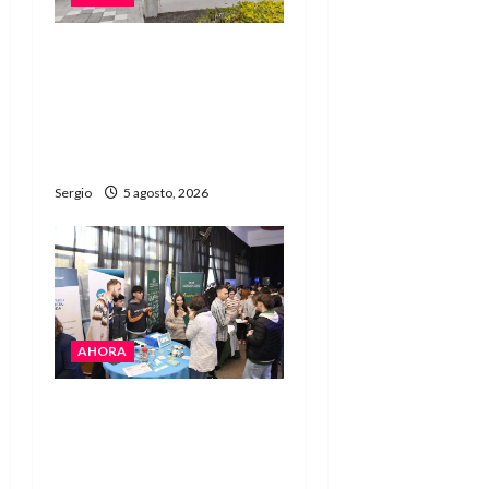
La EFA La Sarita celebra
sus 50 años de historia
con un libro y un gran
encuentro comunitario
regional
Sergio
5 agosto, 2026
AHORA
La JOPP convocó a
jóvenes para conocer
carreras, oficios y