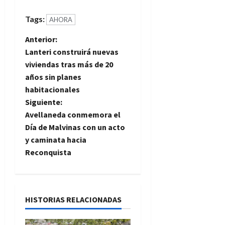
Tags:
AHORA
N
Anterior:
Lanteri construirá nuevas
a
viviendas tras más de 20
años sin planes
v
habitacionales
e
Siguiente:
Avellaneda conmemora el
g
Día de Malvinas con un acto
y caminata hacia
a
Reconquista
c
i
HISTORIAS RELACIONADAS
ó