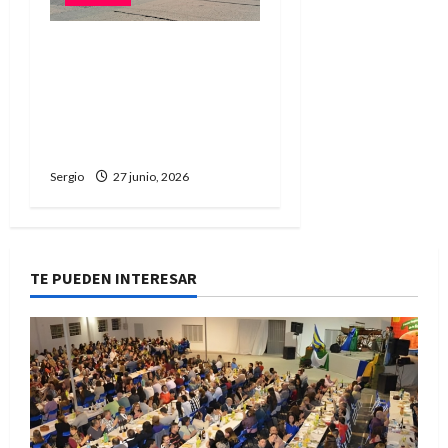
Malabrigo: vecinos
realizaron una marcha
pacífica por la búsqueda
de Rubén “Robertito”
Solís
Sergio
27 junio, 2026
TE PUEDEN INTERESAR