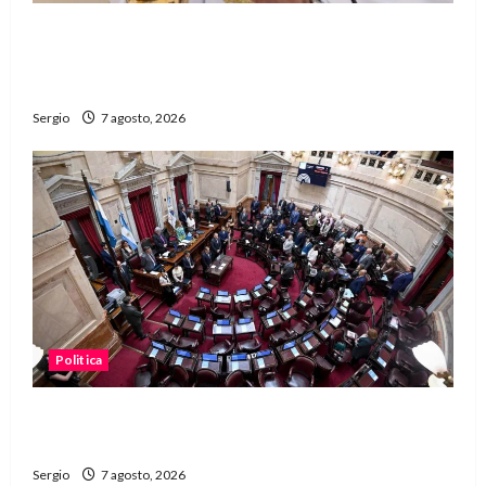
San Cayetano: el Padre Walter Veníca pidió
unidad, trabajo y creatividad frente a las
dificultades
Sergio
7 agosto, 2026
Politica
El Senado aprobó la ley de inviolabilidad de la
propiedad privada y pasa a Diputados
Sergio
7 agosto, 2026