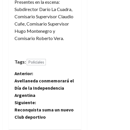
Presentes en la escena:
Subdirector Darío La Cuadra,
Comisario Supervisor Claudio
Cuñe, Comisario Supervisor
Hugo Montenegro y
Comisario Roberto Vera.
Tags:
Policiales
N
Anterior:
Avellaneda conmemorará el
a
Día de la Independencia
Argentina
v
Siguiente:
e
Reconquista suma un nuevo
Club deportivo
g