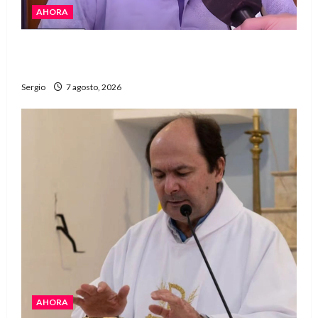
AHORA
Héctor Cusit: La realidad es insoslayable
“Estamos muy lejos de este Gobierno”
Sergio
7 agosto, 2026
AHORA