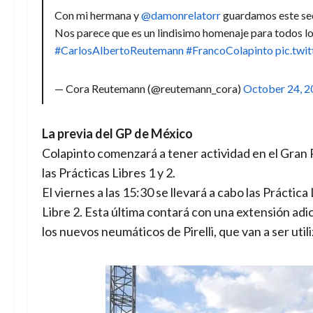
Con mi hermana y
@damonrelatorr
guardamos este sec
Nos parece que es un lindisimo homenaje para todos l
#CarlosAlbertoReutemann
#FrancoColapinto
pic.twi
— Cora Reutemann (@reutemann_cora)
October 24, 
La previa del GP de México
Colapinto comenzará a tener actividad en el Gran 
las Prácticas Libres 1 y 2.
El viernes a las 15:30 se llevará a cabo las Práctica
Libre 2. Esta última contará con una extensión adic
los nuevos neumáticos de Pirelli, que van a ser uti