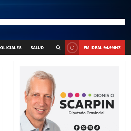
20.4
Liqui:
$1577.3
OLICIALES
SALUD
FM IDEAL 94.9MHZ