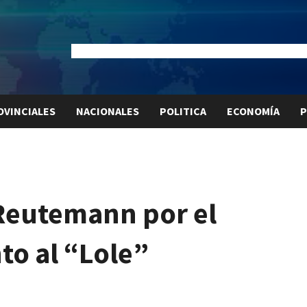
Dólar Oficial:
$1520
Dólar Blue:
$1530
Dólar MEP:
$15
OVINCIALES
NACIONALES
POLITICA
ECONOMÍA
P
Reutemann por el
to al “Lole”