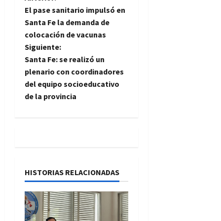
N
El pase sanitario impulsó en
a
Santa Fe la demanda de
colocación de vacunas
v
Siguiente:
e
Santa Fe: se realizó un
plenario con coordinadores
g
del equipo socioeducativo
de la provincia
a
c
i
ó
HISTORIAS RELACIONADAS
n
d