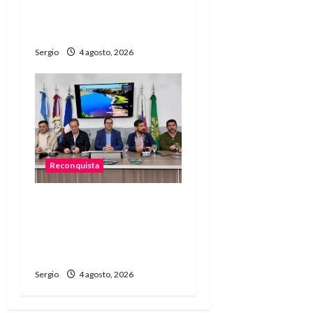
prepara la ciudad ante
posibles lluvias intensas
Sergio
4 agosto, 2026
Reconquista
Presentaron el 1.º
Encuentro de Rodantes
del Jaaukanigás que se
realizará en Las Toscas
Sergio
4 agosto, 2026