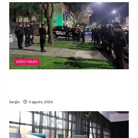
JUDICIALES
La Justicia rechazó la prisión preventiva y
liberó a dos acusados por disparos en
Avellaneda
Sergio
5 agosto, 2026