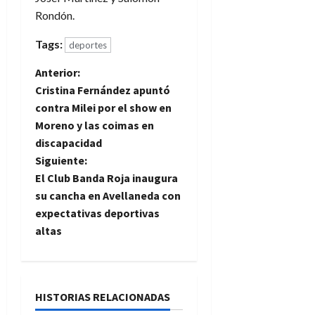
Rondón.
Tags:
deportes
N
Anterior:
Cristina Fernández apuntó
a
contra Milei por el show en
Moreno y las coimas en
v
discapacidad
e
Siguiente:
El Club Banda Roja inaugura
g
su cancha en Avellaneda con
expectativas deportivas
a
altas
c
i
HISTORIAS RELACIONADAS
ó