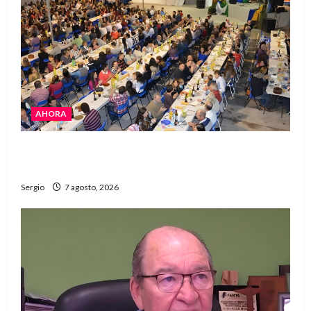
AHORA
El Club La Vertiente prepara su última raviolada
del año con una gran noche de sabores y música
Sergio
7 agosto, 2026