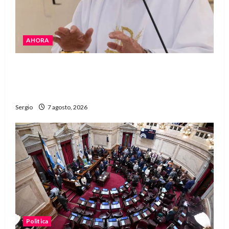
AHORA
San Cayetano: el Padre Walter Veníca pidió
unidad, trabajo y creatividad frente a las
dificultades
Sergio
7 agosto, 2026
Politica