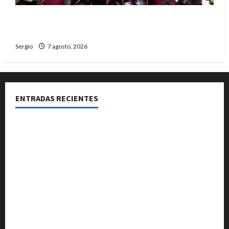
El Senado aprobó la ley de inviolabilidad de la
propiedad privada y pasa a Diputados
Sergio
7 agosto, 2026
ENTRADAS RECIENTES
El Club La Vertiente prepara su última raviolada del
año con una gran noche de sabores y música
Héctor Cusit: La realidad es insoslayable “Estamos
muy lejos de este Gobierno”
San Cayetano: el Padre Walter Veníca pidió unidad,
trabajo y creatividad frente a las dificultades
El Senado aprobó la ley de inviolabilidad de la