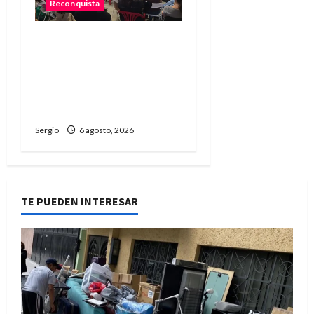
Reconquista
Reconquista dio el primer
paso para elaborar un
plan de contingencia
ante el fenómeno de El
Niño
Sergio
6 agosto, 2026
TE PUEDEN INTERESAR