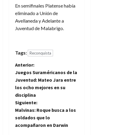
En semifinales Platense había
eliminado a Unión de
Avellaneda y Adelante a
Juventud de Malabrigo.
Tags:
Reconquista
N
Anterior:
Juegos Suraméricanos de la
a
Juventud: Mateo Jara entre
los ocho mejores en su
v
disciplina
e
Siguiente:
Malvinas: Roque busca a los
g
soldados que lo
acompañaron en Darwin
a